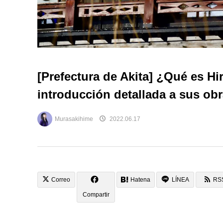
[Prefectura de Akita] ¿Qué es H
introducción detallada a sus ob
Murasakihime
2022.06.17
Correo
Hatena
LÍNEA
RS
Compartir