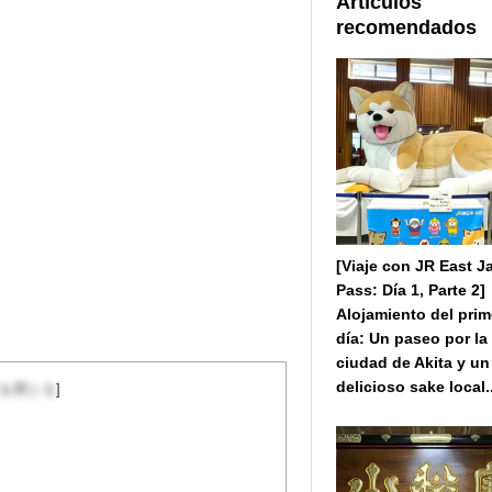
Artículos
recomendados
[Viaje con JR East J
Pass: Día 1, Parte 2]
Alojamiento del prim
día: Un paseo por la
ciudad de Akita y un
delicioso sake local..
を閉じる
]