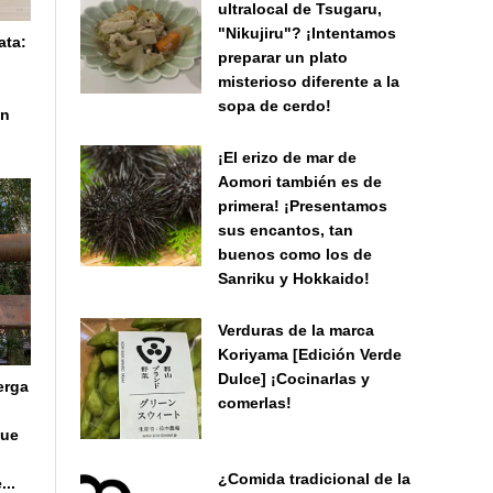
ultralocal de Tsugaru,
"Nikujiru"? ¡Intentamos
ata:
preparar un plato
misterioso diferente a la
”
sopa de cerdo!
un
¡El erizo de mar de
Aomori también es de
primera! ¡Presentamos
sus encantos, tan
buenos como los de
Sanriku y Hokkaido!
Verduras de la marca
Koriyama [Edición Verde
Dulce] ¡Cocinarlas y
erga
comerlas!
que
¿Comida tradicional de la
...