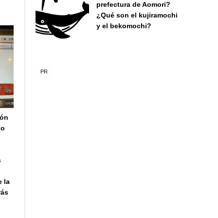
prefectura de Aomori?
¿Qué son el kujiramochi
y el bekomochi?
ión
so
s
 la
rás
.