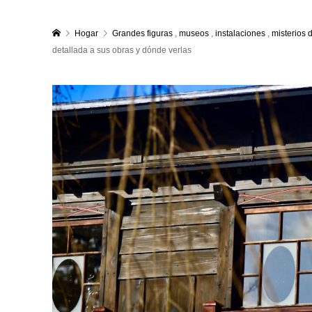
Hogar
Grandes figuras
,
museos
,
instalaciones
,
misterios 
detallada a sus obras y dónde verlas