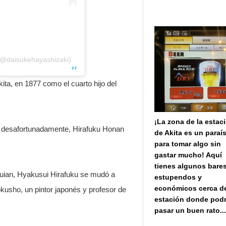
(@daisukehayashizaki)
ta, en 1877 como el cuarto hijo del
¡La zona de la estac
o desafortunadamente, Hirafuku Honan
de Akita es un paraí
para tomar algo sin
gastar mucho! Aquí
tienes algunos bare
uian, Hyakusui Hirafuku se mudó a
estupendos y
económicos cerca de
usho, un pintor japonés y profesor de
estación donde pod
pasar un buen rato..