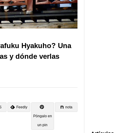
irafuku Hyakuho? Una
ras y dónde verlas
S
Feedly
nota
Póngalo en
un pin