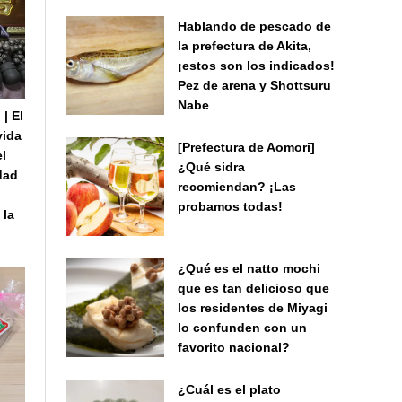
Hablando de pescado de
la prefectura de Akita,
¡estos son los indicados!
Pez de arena y Shottsuru
Nabe
| El
vida
[Prefectura de Aomori]
el
¿Qué sidra
idad
recomiendan? ¡Las
probamos todas!
 la
¿Qué es el natto mochi
que es tan delicioso que
los residentes de Miyagi
lo confunden con un
favorito nacional?
¿Cuál es el plato