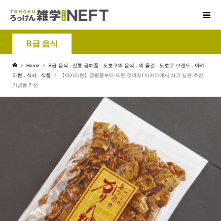
B급 음식
Home
B급 음식
,
전통 공예품
,
도호쿠의 음식
,
의 물건
,
도호쿠 브랜드
,
아키
타현
,
식사
,
식품
【아키타현】정평품부터 드문 것까지! 아키타에서 사고 싶은 추천
기념품 7 선