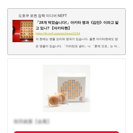
도호쿠 로켄 잡학 미디어 NEFT
「28개 먹었습니다!」아키타 명과《김만》이라고 알
고 있니? 【아키타현】
https://kr.neft.asia/archives/2244
각 현에는 명물 요리와 명과가 있습니다. 물론 아키타현에도 많
은 명물이 있습니다. 「키리탄포 냄비」나 「훈제 갓코」는 아키
타현 내외에서도 유명한 아키타의 대명사라고도 할 수 있는 명물
입니다. 이 외에도 아키타 현민에게는 아키타의 대명사라고도 할
수있는 명물이 있습니다. 현내에서는 「28개 먹었습니다!」라고
하는 프레이즈로 유명한 아키타 명과 「김만」을 소개합니다! 아
키타 명물 「금만」이란? 아키타현민에게 있어서는 「28개 먹었
습니다」라고 하는 인상적인 CM프레이즈로 잘 알려진 과자가
「금만」입니다. 아키타 현민에게 "28 개"라는 단어를 던지면 즉
시 ...
秋田銘菓【金萬】