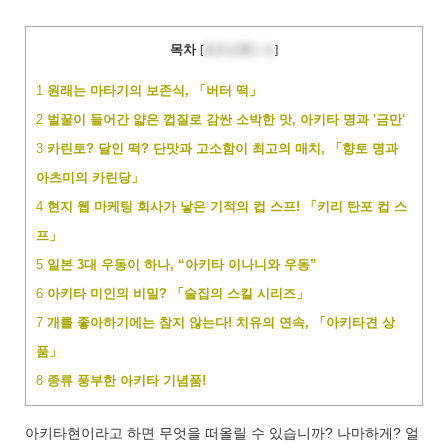
목차
[
目次を閉じる
]
1
원래는 마타기의 보존식, 「버터 떡」
2
벌꿀이 들어간 얇은 껍질로 감싼 소박한 맛, 아키타 명과 '금만'
3
카린토? 달인 떡? 단맛과 고소함이 최고의 매치, 「향토 명과
아츠미의 카린당」
4
현지 웹 마케팅 회사가 낳은 기적의 컵 스프! 「키리 탄포 컵 스
프」
5
일본 3대 우동이 하나, “아키타 이나니와 우동”
6
아키타 미인의 비밀? 「술집의 스킬 시리즈」
7
개를 좋아하기에는 참지 않는다! 치유의 연속, 「아키타견 상
품」
8
종류 풍부한 아키타 기념품!
아키타현이라고 하면 무엇을 떠올릴 수 있습니까? 나마하게? 얼