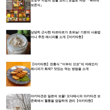
도호쿠 지방의 정월 요리 | 호설로 자란 「축하의
보존식」
상당히 근사한 타르타르가 초유능! 기본의 사용법
이나 추천 레시피를 소개【아키타현】
【아키타현】전통식 “이부리 갓코”의 어레인지
레시피가 화제? 맛있는 먹는 방법을 소개
아키타견은 일본의 보물! 오다테시의 아키타견 보
존회에서 혈통을 엄밀하게 관리【아키타현】