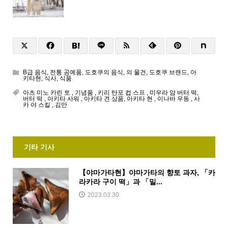
B급 음식
,
전통 공예품
,
도호쿠의 음식
,
의 물건
,
도호쿠 브랜드
,
아
키타현
,
식사
,
식품
아츠 미노 카린 토
,
기념품
,
키리 ​​탄포 컵 스프
,
미우라 암 버터 떡,
버터
떡
, 아키타 사워 , 아키타
견 상품,
아키타
현
,
이나바 우동
, 사
카
야 스킬
,
김만
기타 기사
【야마가타현】야마가타의 향토 과자, 「카
라카라 구이 떡」과 「밀...
2023.03.30