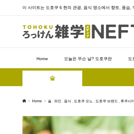
이 사이트는 도호쿠 6 현의 관광, 음식 명소에서 향토, 풍습
Home
오늘은 무슨 날? 도호쿠판
도
술
Home
술
,
와인
,
음식
,
도호쿠 모노
,
도호쿠 브랜드
,
후쿠시마