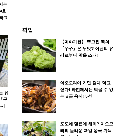
모시는
수호
아타고
픽업
【미야기현】 쭈그린 떡의
「쭈쭈」은 무엇? 어원의 유
래로부터 맛을 소개!
아오모리에 가면 절대 먹고
싶다! 타현에서는 먹을 수 없
는 유
는 B급 음식! 5선
 「구
쿠시
포도에 멜론에 체리? 아오모
리의 놀라운 과일 왕국 가득