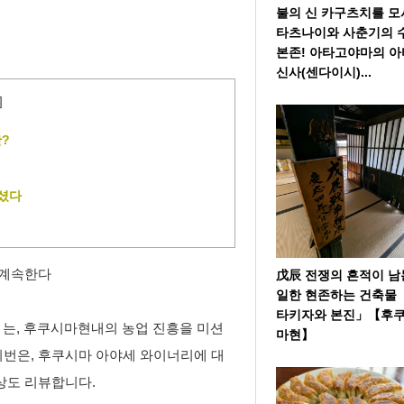
불의 신 카구츠치를 
타츠나이와 사춘기의 
본존! 아타고야마의 
신사(센다이시)...
]
?
셨다
 계속한다
戊辰 전쟁의 흔적이 남
일한 현존하는 건축물
타키자와 본진」【후
」는, 후쿠시마현내의 농업 진흥을 미션
마현】
이번은, 후쿠시마 아야세 와이너리에 대
상도 리뷰합니다.