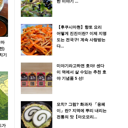
한 이야기 ​​...
【후쿠시마현】향토 요리
어떻게 진진이란? 이제 지명
도는 전국구! 계속 사랑받는
시마
다...
전)
일치기
미야기라고하면 호야! 센다
이 역에서 살 수있는 추천 호
야 기념품 5 선!
모치? 그럼? 화과자 「응페
이」란? 지역에 뿌리 내리는
전통의 맛【아오모리...
드가