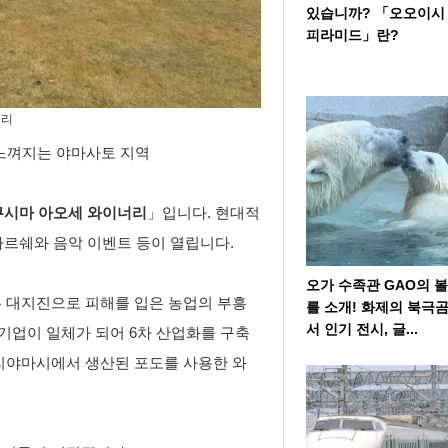
있습니까? 「오오이시
피라미드」란?
너리
느껴지는 야마사토 지역
쿠시마 아오세 와이너리
」입니다. 현대적
마르쉐와 음악 이벤트 등이 열립니다.
오가 수족관 GAO의 
본 대지진으로 피해를 입은 농업의 부흥
를 소개! 화제의 북극
서 인기 전시, 글...
 기업이 일체가 되어 6차 산업화를 구축
고리야마시에서 생산된 포도를 사용한 와