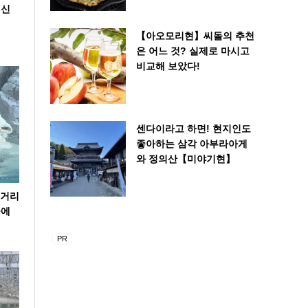
 신
【아오모리현】씨돌의 추천
은 어느 것? 실제로 마시고
비교해 보았다!
센다이라고 하면! 현지인도
좋아하는 삼각 아부라아게
와 정의산【미야기현】
볼거리
곰에