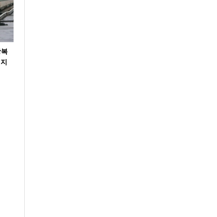
왕복
 지