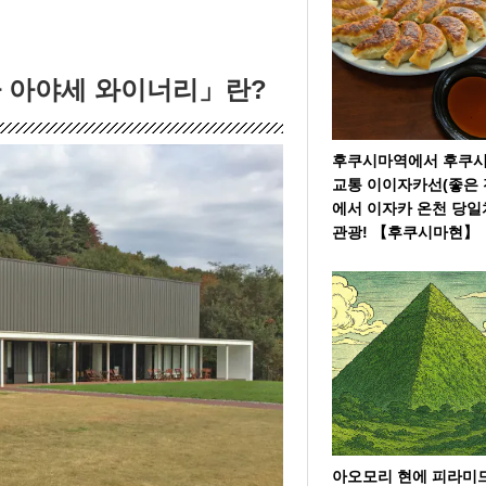
 아야세 와이너리」란?
후쿠시마역에서 후쿠
교통 ​​이이자카선(좋은 
에서 이자카 온천 당
관광! 【후쿠시마현】
아오모리 현에 피라미