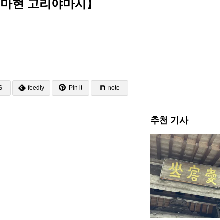
시마현 고리야마시】
S
feedly
Pin it
note
추천 기사