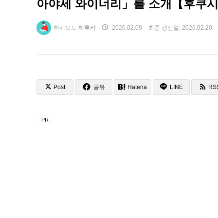
아야세 와이너리」를 소개【후쿠
하시모토 하루카
2026.02.09
최종 갱신일:
2026.02.20
Post
공유
Hatena
LINE
RS