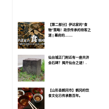
【第二部分】伊达家的“食
物”策略！政宗传承的待客之
道 | 幕府的…….
仙台城正门附近有一座共济
会石碑？揭开仙台之谜！.
【山形县鹤冈市】鹤冈的饮
食文化已传承数百年。