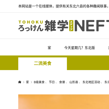
本网站是一个在线媒体，提供有关东北六县的各种趣闻轶事
家
今天星期几？东北版
二流美食
家
B级美食
、
节日
、
食谱
、
山形县
、
东北地区活动
、
东