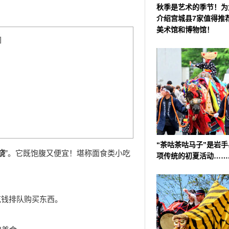
秋季是艺术的季节！为
介绍宫城县7家值得推
美术馆和博物馆！
]
“茶咕茶咕马子”是岩
烧
”。它既饱腹又便宜！堪称面食类小吃
项传统的初夏活动……
花钱排队购买东西。