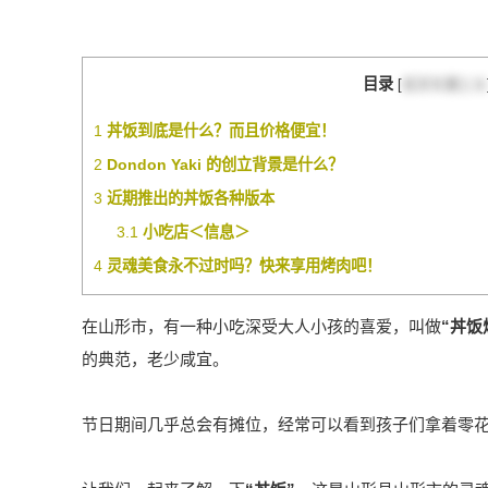
目录
[
目次を閉じる
1
丼饭到底是什么？而且价格便宜！
2
Dondon Yaki 的创立背景是什么？
3
近期推出的丼饭各种版本
3.1
小吃店＜信息＞
4
灵魂美食永不过时吗？快来享用烤肉吧！
在山形市，有一种小吃深受大人小孩的喜爱，叫做
“丼饭
的典范，老少咸宜。
节日期间几乎总会有摊位，经常可以看到孩子们拿着零