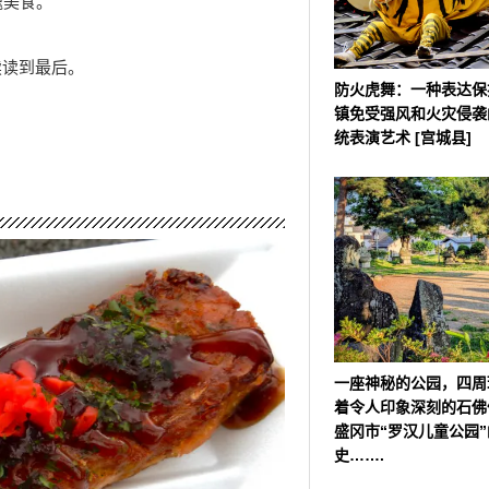
魂美食。
续读到最后。
防火虎舞：一种表达保
镇免受强风和火灾侵袭
统表演艺术 [宫城县]
一座神秘的公园，四周
着令人印象深刻的石佛像
盛冈市“罗汉儿童公园
史…….