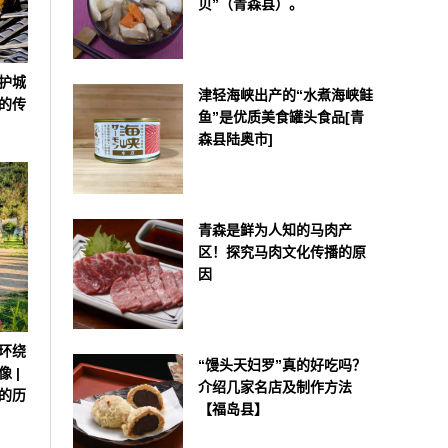
贝”（青森县）。
护城
津轻海峡出产的“水煮海峡鲑
的传
鱼”是优质美食罐头食品[青
森县陆奥市]
青森是鲜为人知的马肉产
区！探究马肉文化传播的原
因
环绕
“馒头天妇罗”真的好吃吗？
 |
介绍几家名店及制作方法
”的历
【福岛县】