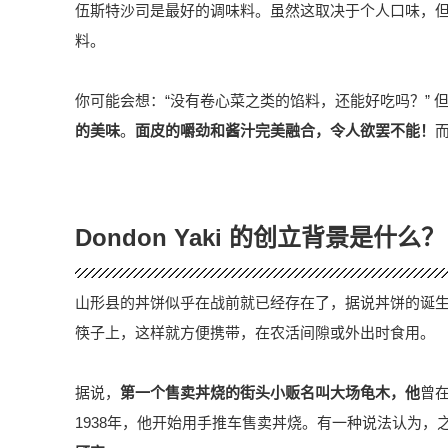
伍斯特沙司是最好的调味料。虽然这取决于个人口味，
料。
你可能会想：“没有卷心菜之类的馅料，还能好吃吗？” 
的美味
。
面皮的嚼劲和酱汁完美融合，令人欲罢不能！
Dondon Yaki 的创立背景是什么？
山形县的丼饼似乎在战前就已经存在了，据说丼饼的诞
筷子上，这样就方便携带，在农活间隙或外出时食用。
据说，
第一个售卖丼烧的街头小贩名叫大场龟木，他
曾
1938年，他开始用手推车售卖丼烧。有一种说法认为，