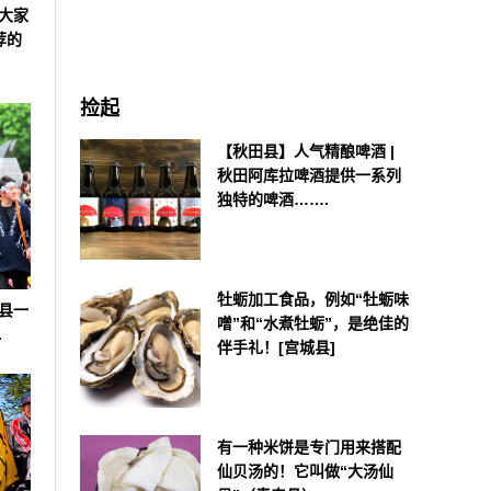
大家
荐的
捡起
【秋田县】人气精酿啤酒 |
秋田阿库拉啤酒提供一系列
独特的啤酒…….
牡蛎加工食品，例如“牡蛎味
手县一
噌”和“水煮牡蛎”，是绝佳的
.
伴手礼！[宫城县]
有一种米饼是专门用来搭配
仙贝汤的！它叫做“大汤仙