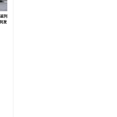
往返列
何发