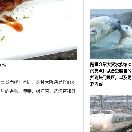
方式
隆重介绍大贺水族馆 G
的亮点！从备受瞩目的
熊到热门展区，以及更
起烹煮而成）不同，这种大阪烧是将面粉
彩内容…….
薄片的香肠、腌姜、绿海苔、烤海苔和鲣