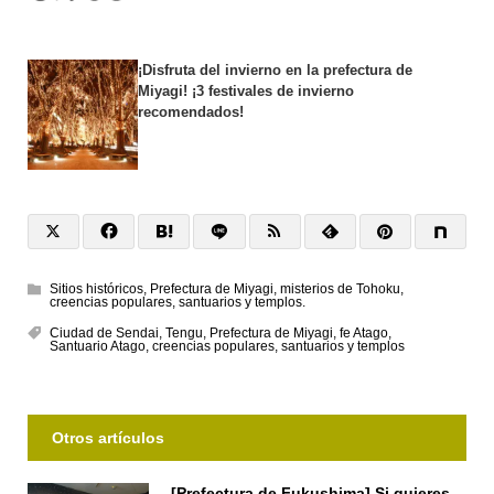
¡Disfruta del invierno en la prefectura de
Miyagi! ¡3 festivales de invierno
recomendados!
Sitios históricos
,
Prefectura de Miyagi
,
misterios de Tohoku
,
creencias populares
,
santuarios y templos.
Ciudad de Sendai
,
Tengu
,
Prefectura de Miyagi
,
fe Atago
,
Santuario Atago
,
creencias populares
,
santuarios y templos
Otros artículos
[Prefectura de Fukushima] Si quieres