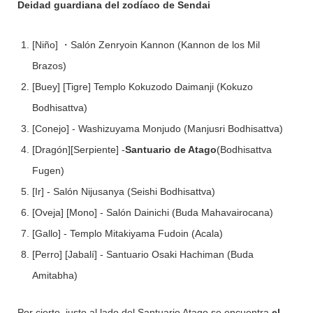
Deidad guardiana del zodíaco de Sendai
[Niño] ・Salón Zenryoin Kannon (Kannon de los Mil
Brazos)
[Buey] [Tigre] Templo Kokuzodo Daimanji (Kokuzo
Bodhisattva)
[Conejo] - Washizuyama Monjudo (Manjusri Bodhisattva)
[Dragón][Serpiente] -
Santuario de Atago
(Bodhisattva
Fugen)
[Ir] - Salón Nijusanya (Seishi Bodhisattva)
[Oveja] [Mono] - Salón Dainichi (Buda Mahavairocana)
[Gallo] - Templo Mitakiyama Fudoin (Acala)
[Perro] [Jabalí] - Santuario Osaki Hachiman (Buda
Amitabha)
Por cierto, justo al lado del Santuario Atago se encuentra
el