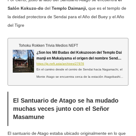
Salón Kokuzo-do
del
Templo Daimanji,
que es el templo de
la deidad protectora de Sendai para el Año del Buey y el Año
del Tigre
Tohoku Rokken Trivia Medios NEFT
¿Son los Mil Budas del Kokuzoson del Templo Dai
manji en Mukaiyama el origen del nombre Sendai?
[Prefectura de Miyagi]
https://jp.neft.asia/archives/27976
En el camino desde el centro de Sendai hacia Nagamachi, el
Monte Atago se encuentra cerca de la estación Atagobashi d
e la línea Namboku del metro municipal de Sendai. Si bien la
zona es famosa por su Santuario Atago, justo detrás se encu
entran el Templo Daimanji y Kokuzoson. Este sitio alberga mil
El Santuario de Atago se ha mudado
estatuas de Buda de madera, comúnmente conocidas como
muchas veces junto con el Señor
Sentaibutsu (Mil Budas), que se dice que dan origen al nomb
Masamune
re original "Sendai" (Sentai). Vista general del Templo Daiman
ji: Un templo Soto Zen fundado por el clan Oshu Fujiwara. La
El santuario de Atago estaba ubicado originalmente en lo que
puerta del Templo Daimanji: El Templo Daimanji es un templo