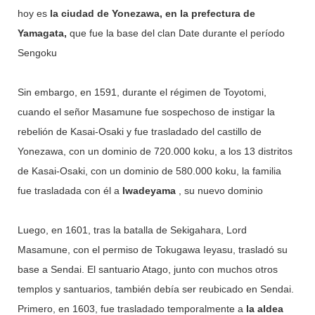
hoy es
la ciudad de Yonezawa, en la prefectura de
Soto Zen fundado por el clan Oshu Fujiwara. Su nombre de
Yamagata,
que fue la base del clan Date durante el período
montaña es Monte Kokuzo, y sus deidades principales son S
haka Nyorai y Kokuzo Bosatsu. La puerta principal del Templ
Sengoku
o Daimanji...
Sin embargo, en 1591, durante el régimen de Toyotomi,
cuando el señor Masamune fue sospechoso de instigar la
rebelión de Kasai-Osaki y fue trasladado del castillo de
Yonezawa, con un dominio de 720.000 koku, a los 13 distritos
de Kasai-Osaki, con un dominio de 580.000 koku, la familia
fue trasladada con él a
Iwadeyama
, su nuevo dominio
Luego, en 1601, tras la batalla de Sekigahara, Lord
Masamune, con el permiso de Tokugawa Ieyasu, trasladó su
base a Sendai. El santuario Atago, junto con muchos otros
templos y santuarios, también debía ser reubicado en Sendai.
Primero, en 1603, fue trasladado temporalmente a
la aldea