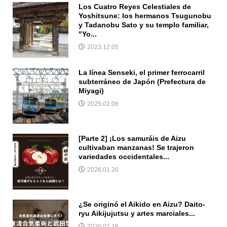
Los Cuatro Reyes Celestiales de
Yoshitsune: los hermanos Tsugunobu
y Tadanobu Sato y su templo familiar,
"Yo...
2023.12.05
La línea Senseki, el primer ferrocarril
subterráneo de Japón (Prefectura de
Miyagi)
2025.01.06
[Parte 2] ¡Los samuráis de Aizu
cultivaban manzanas! Se trajeron
variedades occidentales...
2026.01.20
¿Se originó el Aikido en Aizu? Daito-
ryu Aikijujutsu y artes marciales...
2026.02.16