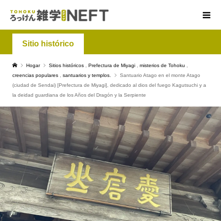
Sitio histórico
Hogar
Sitios históricos
,
Prefectura de Miyagi
,
misterios de Tohoku
,
creencias populares
,
santuarios y templos.
Santuario Atago en el monte Atago
(ciudad de Sendai) [Prefectura de Miyagi], dedicado al dios del fuego Kagutsuchi y a
la deidad guardiana de los Años del Dragón y la Serpiente