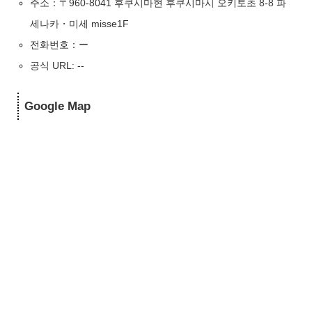
주소：〒960-8041 후쿠시마현 후쿠시마시 오키토초 8-8 파
세나카・미세 misse1F
전화번호：ー
공식 URL: --
Google Map