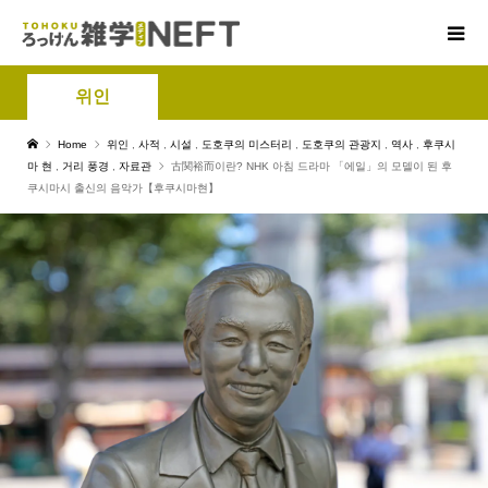
위인
Home
위인
,
사적
,
시설
,
도호쿠의 미스터리
,
도호쿠의 관광지
,
역사
,
후쿠시
마 현
,
거리 풍경
,
자료관
古関裕而이란? NHK 아침 드라마 「에일」의 모델이 된 후
쿠시마시 출신의 음악가【후쿠시마현】