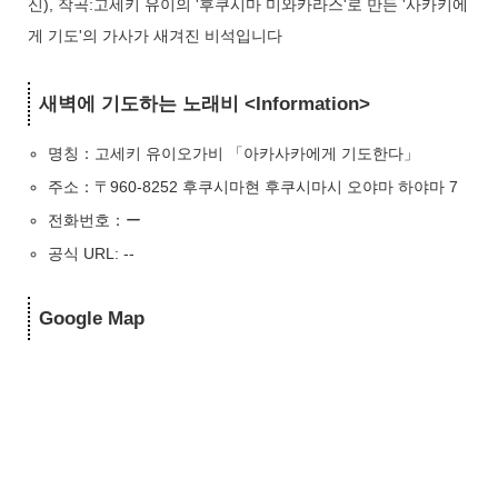
신), 작곡:고세키 유이의 '후쿠시마 미와카라스'로 만든 '사카키에
게 기도'의 가사가 새겨진 비석입니다
새벽에 기도하는 노래비 <Information>
명칭：고세키 유이오가비 「아카사카에게 기도한다」
주소：〒960-8252 후쿠시마현 후쿠시마시 오야마 하야마 7
전화번호：ー
공식 URL: --
Google Map