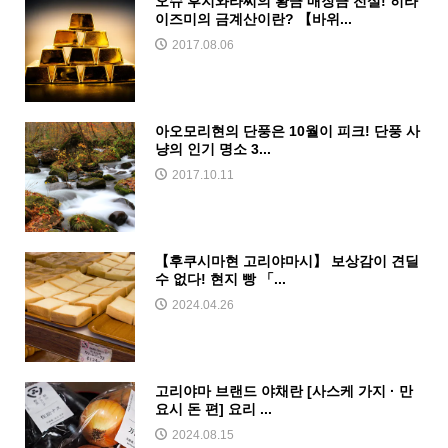
오슈 후지와라씨의 황금 매장금 전설! 히라
이즈미의 금계산이란? 【바위...
2017.08.06
아오모리현의 단풍은 10월이 피크! 단풍 사
냥의 인기 명소 3...
2017.10.11
【후쿠시마현 고리야마시】 보상감이 견딜
수 없다! 현지 빵 「...
2024.04.26
고리야마 브랜드 야채란 [사스케 가지 · 만
요시 돈 편] 요리 ...
2024.08.15