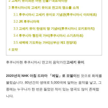
2
고세키 유이와는 어떤 인물? 대표작이란
3
후쿠시마시의 고세키 유이코 연고의 명소를 소개
3.1
후쿠시마시 고세키 유이오 기념관(후쿠시마시 이리에초)
3.2
JR 후쿠시마역
3.3
고세키 유이 탄생의 땅 기념비(후쿠시마시 오키토마치)
3.4
후쿠시마 행진곡 가비(후쿠시마시 스기츠마초)
3.5
새벽에 기도하는 가비(신부산 제1 전망대)
4
요약
후쿠시마현 후쿠시마시 연고의 음악가인
고세키 유이
.
2020년의 NHK 아침 드라마 「에일」로 모델이
된 것으로 화제를
불렀습니다. 80년간의 생애로 5,000곡에 달하는 음악을 낳고, 그
중에는 누구나가 한 번은 들었던 적이 있는 명곡도 많이 존재합
니다.