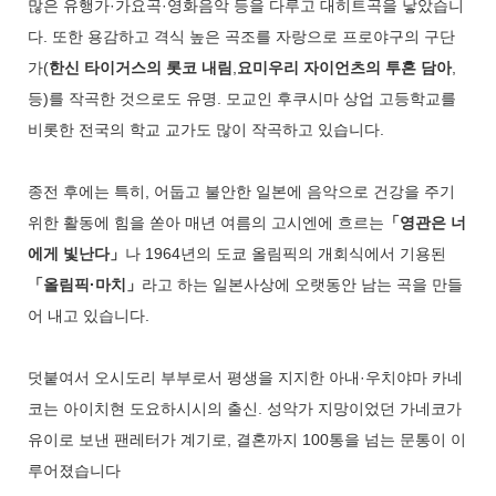
많은 유행가·가요곡·영화음악 등을 다루고 대히트곡을 낳았습니
다. 또한 용감하고 격식 높은 곡조를 자랑으로 프로야구의 구단
가(
한신 타이거스의 롯코 내림
,
요미우리 자이언츠의 투혼 담아
,
등)를 작곡한 것으로도 유명. 모교인 후쿠시마 상업 고등학교를
비롯한 전국의 학교 교가도 많이 작곡하고 있습니다.
종전 후에는 특히, 어둡고 불안한 일본에 음악으로 건강을 주기
위한 활동에 힘을 쏟아 매년 여름의 고시엔에 흐르는
「영관은 너
에게 빛난다」
나 1964년의 도쿄 올림픽의 개회식에서 기용된
「올림픽·마치」
라고 하는 일본사상에 오랫동안 남는 곡을 만들
어 내고 있습니다.
덧붙여서 오시도리 부부로서 평생을 지지한 아내·우치야마 카네
코는 아이치현 도요하시시의 출신. 성악가 지망이었던 가네코가
유이로 보낸 팬레터가 계기로, 결혼까지 100통을 넘는 문통이 이
루어졌습니다