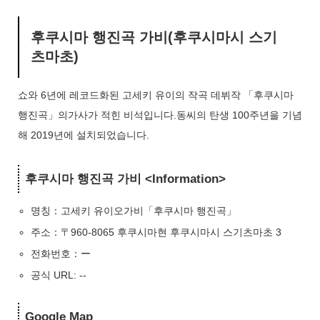
후쿠시마 행진곡 가비(후쿠시마시 스기
츠마초)
쇼와 6년에 레코드화된 고세키 유이
의 작곡 데뷔작 「후쿠시마
행진곡」의
가사가 적힌 비석입니다.
동씨의 탄생 100주년을 기념
해 2019년에 설치되었습니다.
후쿠시마 행진곡 가비 <Information>
명칭：고세키 유이오가비「후쿠시마 행진곡」
주소：〒960-8065 후쿠시마현 후쿠시마시 스기츠마초 3
전화번호：ー
공식 URL: --
Google Map