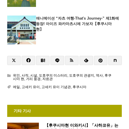
애니메이션 “자츠 여행-That's Journey-” 제1화에
등장! 아이즈 와카마츠시에 가보자【후쿠시마
현】
위인
,
사적
,
시설
,
도호쿠의 미스터리
,
도호쿠의 관광지
,
역사
,
후쿠
시마 현
,
거리 풍경
,
자료관
에일
,
고세키 유이
,
고세키 유이 기념관
,
후쿠시마
기타 기사
【후쿠시마현 이와키시】「사하코유」는