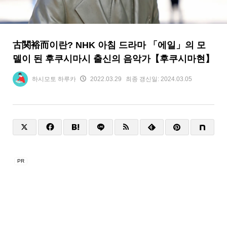
古関裕而이란? NHK 아침 드라마 「에일」의 모
델이 된 후쿠시마시 출신의 음악가【후쿠시마현】
하시모토 하루카
2022.03.29
최종 갱신일:
2024.03.05